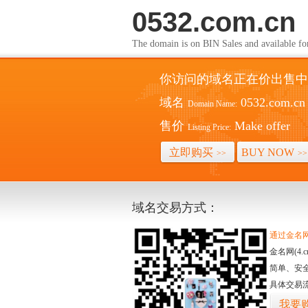
0532.com.cn
The domain is on BIN Sales and avai
你访问的域名正在价出售中
域名
0532.com.cn
Domain Name:
售价
Make offer
Listing Price:
立即购买
BUY NOW
>>
>>
域名交易方式：
通过金名网(
金名网(4
简单、安
具体交易
我要