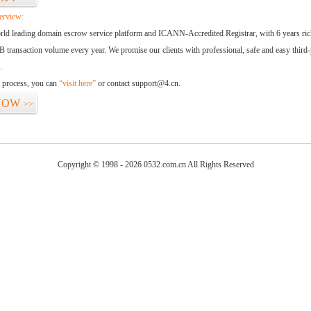
erview:
orld leading domain escrow service platform and ICANN-Accredited Registrar, with 6 years ri
 transaction volume every year. We promise our clients with professional, safe and easy third-
.
d process, you can
“visit here”
or contact support@4.cn.
NOW
>>
Copyright © 1998 - 2026 0532.com.cn All Rights Reserved