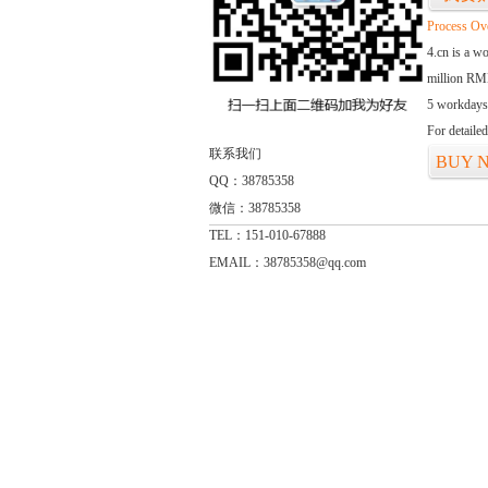
Process Ov
4.cn is a w
million RMB
5 workdays
For detaile
联系我们
BUY 
QQ：38785358
微信：38785358
TEL：151-010-67888
EMAIL：38785358@qq.com